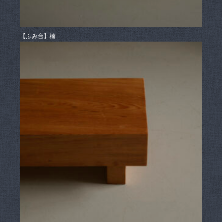
【ふみ台】楠