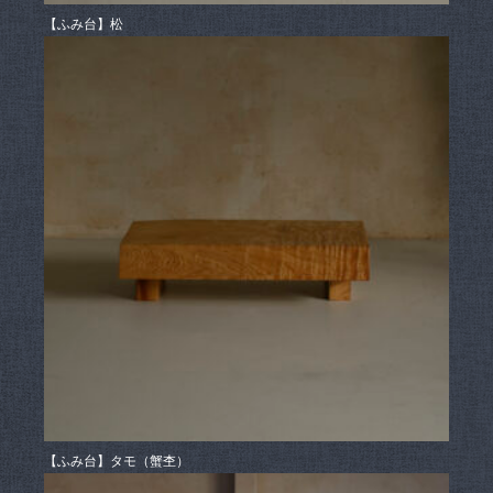
【ふみ台】松
【ふみ台】タモ（蟹杢）