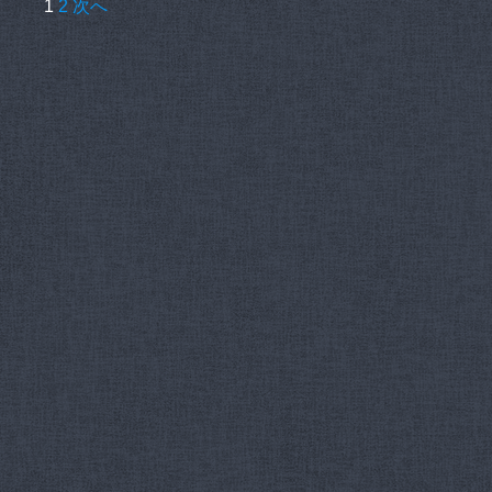
投
1
2
次へ
稿
の
ペ
ー
ジ
送
り