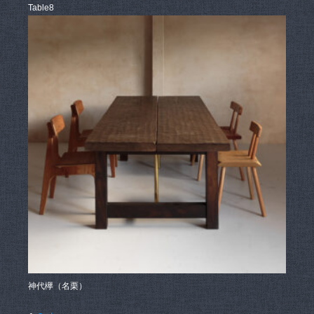
Table8
神代欅（名栗）