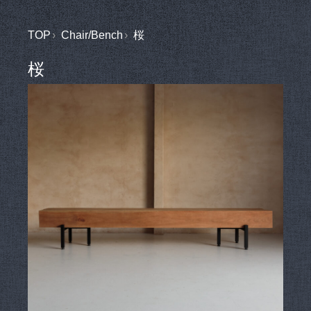
TOP
Chair/Bench
桜
桜