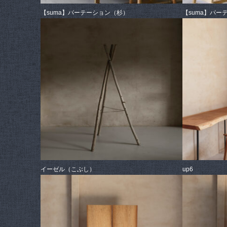
【suma】パーテーション（杉）
【suma】パー
イーゼル（こぶし）
up6