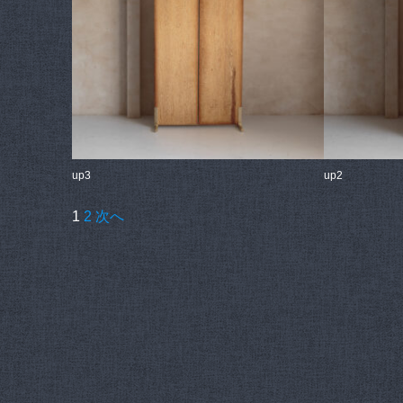
up3
up2
投
1
2
次へ
稿
の
ペ
ー
ジ
送
り