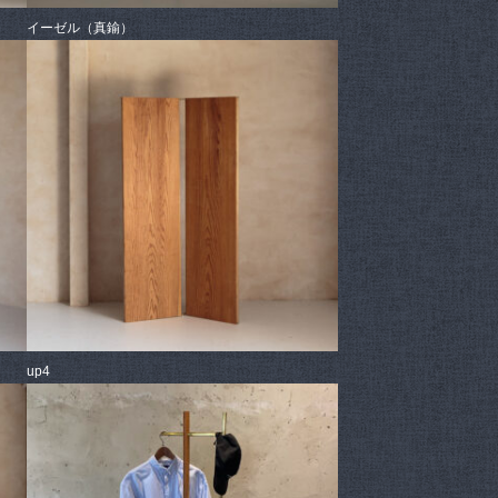
イーゼル（真鍮）
up4