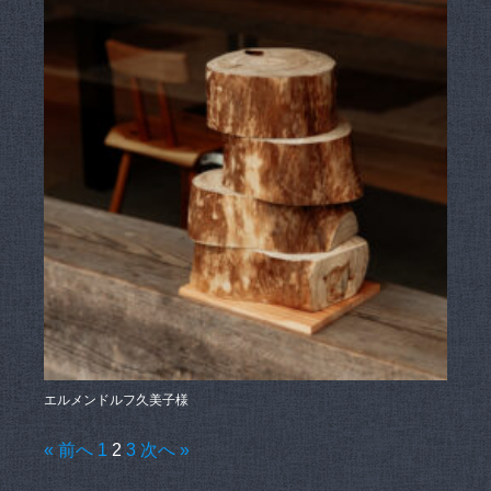
エルメンドルフ久美子様
投
« 前へ
1
2
3
次へ »
稿