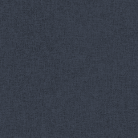
の
ペ
ー
ジ
送
り